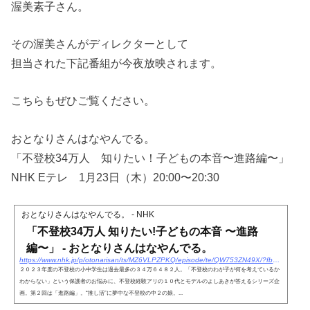
渥美素子さん。
その渥美さんがディレクターとして
担当された下記番組が今夜放映されます。
こちらもぜひご覧ください。
おとなりさんはなやんでる。
「不登校34万人 知りたい！子どもの本音〜進路編〜」
NHK Eテレ 1月23日（木）20:00〜20:30
おとなりさんはなやんでる。 - NHK
「不登校34万人 知りたい!子どもの本音 〜進路
編〜」 - おとなりさんはなやんでる。
https://www.nhk.jp/p/otonarisan/ts/MZ6VLPZPKQ/episode/te/QW753ZN49X/?fbclid=IwY2xjawH-Sl5leHRuA2FlbQIxMQABHV71pOfBb1f2F1yPR98B_vobk2gFw-zzx3SQ2rR3lu-F241g2XdtwWyxDQ_aem_G8ey_VJGSFfQFQ_F92v39Q
２０２３年度の不登校の小中学生は過去最多の３４万６４８２人。「不登校のわが子が何を考えているか
わからない」という保護者のお悩みに、不登校経験アリの１０代とモデルのよしあきが答えるシリーズ企
画。第２回は「進路編」。“推し活”に夢中な不登校の中２の娘。...