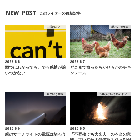
NEW POST
このライターの最新記事
僕のこと
親という種族
2026.8.8
2026.8.7
頭ではわかってる。でも感情が追
どこまで放ったらかせるかのチキ
いつかない
ンレース
親という種族
不登校という名のギフト
2026.8.6
2026.8.5
親のサーチライトの電源は切ろう
「不登校でも大丈夫」の本当の意
味。古い幸せの価値観を引っ剥が