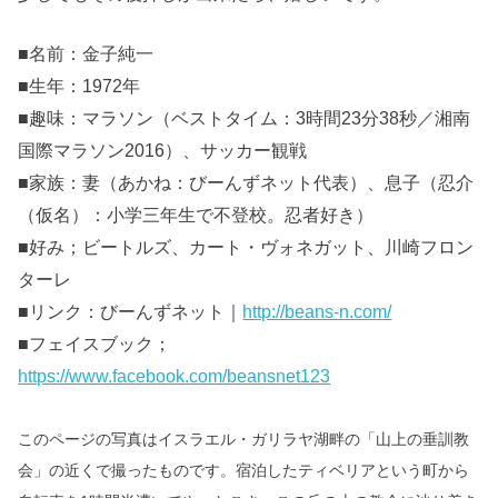
■名前：金子純一
■生年：1972年
■趣味：マラソン（ベストタイム：3時間23分38秒／湘南
国際マラソン2016）、サッカー観戦
■家族：妻（あかね：びーんずネット代表）、息子（忍介
（仮名）：小学三年生で不登校。忍者好き）
■好み；ビートルズ、カート・ヴォネガット、川崎フロン
ターレ
■リンク：びーんずネット｜
http://beans-n.com/
■フェイスブック；
https://www.facebook.com/beansnet123
このページの写真はイスラエル・ガリラヤ湖畔の「山上の垂訓教
会」の近くで撮ったものです。
宿泊したティベリアという町から