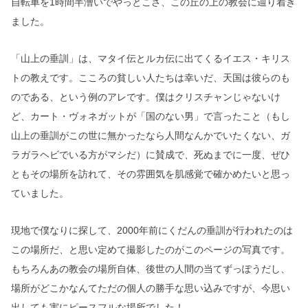
自転車を
1
時間半漕いでやっとこさ、この丘の上の教会に辿り着き
ました。
「山上の垂訓」は、マタイ伝とルカ伝に出てくるイエス・キリス
トの教えです。こころの貧しい人たちは幸いだ、天国は彼らのも
のである、という例のアレです。僕はクリスチャンじゃないけ
ど、カート・ヴォネガットが「国のない男」で言ったこと（もし
山上の垂訓がこの世に無かったなら人間なんかでいたくない、ガ
ラガラヘビでいる方がマシだ）に賛成で、死ぬまでに一度、ぜひ
ともその場所を訪れて、その雰囲気を肌感覚で確かめたいと思っ
ていました。
現地で僕なりに探して、
2000
年前にくだんの垂訓が行われたのは
この場所だ、と思い定めて撮影したのがこのページの写真です。
もちろんあの教会の場所自体、後世の人間の当てずっぽうだし、
場所がどこかなんてただの個人の勝手な思い込みですが、今思い
出しても実にピースフルな場所でした！