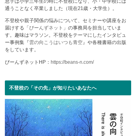
息子は小学三年生の時に不登校になり、小・中学校には
通うことなく卒業しました（現在21歳・大学生）。
不登校や親子関係の悩みについて、セミナーや講座をお
届けする「
びーんずネット
」の事務局を担当していま
す。趣味はマラソン。不登校をテーマにしたインタビュ
ー事例集『
雲の向こうはいつも青空
』や各種書籍の出版
をしています。
びーんずネットHP：
https://beans-n.com/
不登校の「その先」が知りたいあなたへ