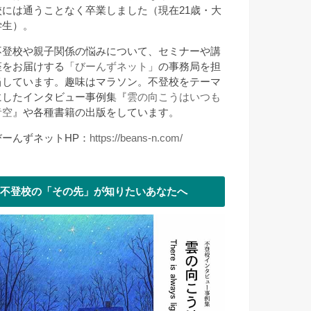
校には通うことなく卒業しました（現在21歳・大
学生）。
不登校や親子関係の悩みについて、セミナーや講
座をお届けする「
びーんずネット
」の事務局を担
当しています。趣味はマラソン。不登校をテーマ
にしたインタビュー事例集『
雲の向こうはいつも
青空
』や各種書籍の出版をしています。
びーんずネットHP：
https://beans-n.com/
不登校の「その先」が知りたいあなたへ