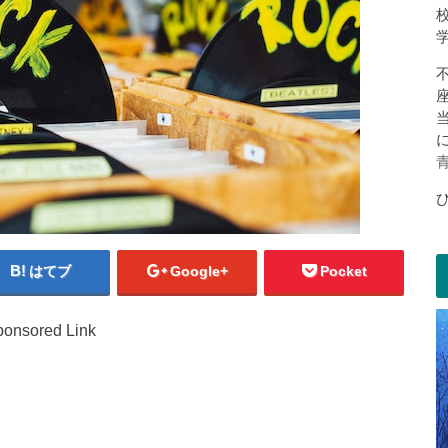
はてブ
Google+
Pocket
onsored Link