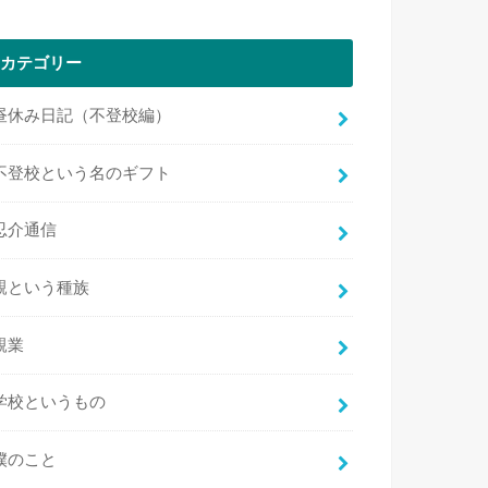
カテゴリー
昼休み日記（不登校編）
不登校という名のギフト
忍介通信
親という種族
親業
学校というもの
僕のこと