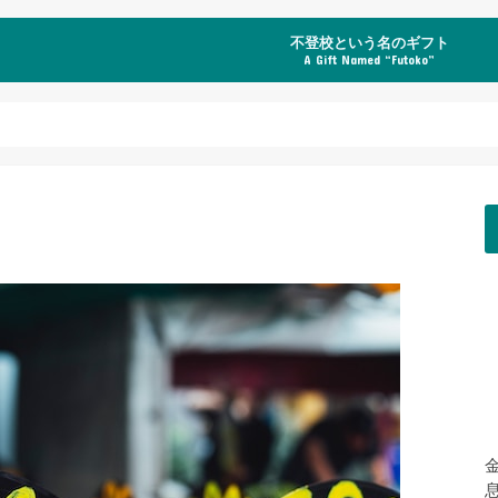
不登校という名のギフト
A Gift Named “Futoko”