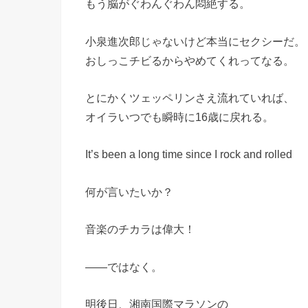
もう脳がぐわんぐわん悶絶する。
小泉進次郎じゃないけど本当にセクシーだ。
おしっこチビるからやめてくれってなる。
とにかくツェッペリンさえ流れていれば、
オイラいつでも瞬時に16歳に戻れる。
It’s been a long time since I rock and rolled
何が言いたいか？
音楽のチカラは偉大！
――ではなく。
明後日、湘南国際マラソンの