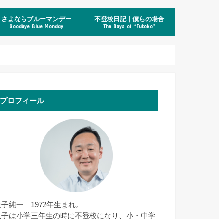
さよならブルーマンデー
不登校日記｜僕らの場合
Goodbye Blue Monday
The Days of “Futoko”
プロフィール
金子純一 1972年生まれ。
息子は小学三年生の時に不登校になり、小・中学