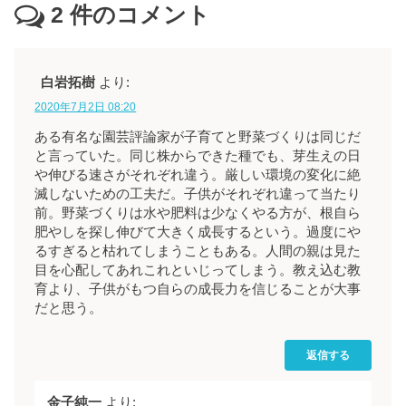
2
件のコメント
白岩拓樹
より:
2020年7月2日 08:20
ある有名な園芸評論家が子育てと野菜づくりは同じだ
と言っていた。同じ株からできた種でも、芽生えの日
や伸びる速さがそれぞれ違う。厳しい環境の変化に絶
滅しないための工夫だ。子供がそれぞれ違って当たり
前。野菜づくりは水や肥料は少なくやる方が、根自ら
肥やしを探し伸びて大きく成長するという。過度にや
るすぎると枯れてしまうこともある。人間の親は見た
目を心配してあれこれといじってしまう。教え込む教
育より、子供がもつ自らの成長力を信じることが大事
だと思う。
返信する
金子純一
より: