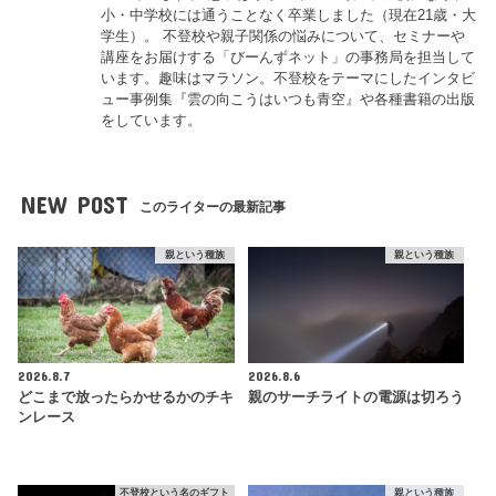
小・中学校には通うことなく卒業しました（現在21歳・大
学生）。 不登校や親子関係の悩みについて、セミナーや
講座をお届けする「びーんずネット」の事務局を担当して
います。趣味はマラソン。不登校をテーマにしたインタビ
ュー事例集『雲の向こうはいつも青空』や各種書籍の出版
をしています。
NEW POST
このライターの最新記事
親という種族
親という種族
2026.8.7
2026.8.6
どこまで放ったらかせるかのチキ
親のサーチライトの電源は切ろう
ンレース
不登校という名のギフト
親という種族