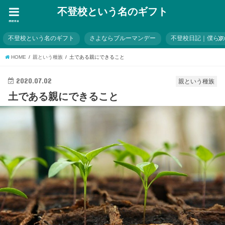
不登校という名のギフト
menu
不登校という名のギフト
さよならブルーマンデー
不登校日記｜僕ら
HOME
親という種族
土である親にできること
2020.07.02
親という種族
土である親にできること