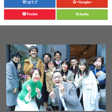
はてブ
Google+
Pocket
feedly