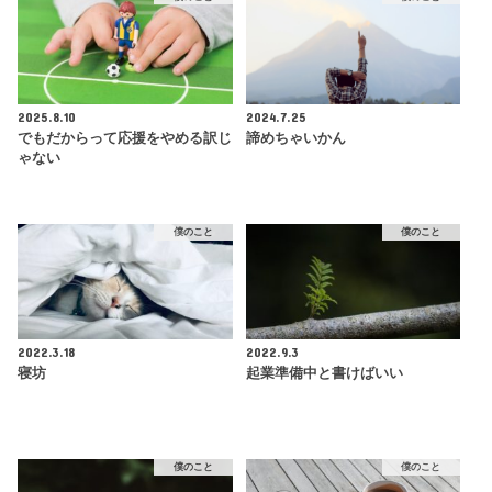
2025.8.10
2024.7.25
でもだからって応援をやめる訳じ
諦めちゃいかん
ゃない
僕のこと
僕のこと
2022.3.18
2022.9.3
寝坊
起業準備中と書けばいい
僕のこと
僕のこと