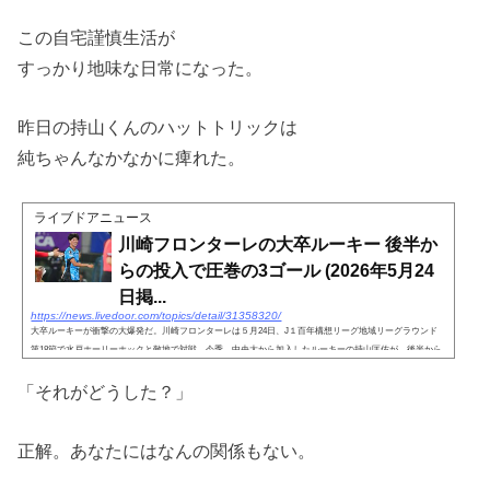
この自宅謹慎生活が
すっかり地味な日常になった。
昨日の持山くんのハットトリックは
純ちゃんなかなかに痺れた。
ライブドアニュース
川崎フロンターレの大卒ルーキー 後半か
らの投入で圧巻の3ゴール (2026年5月24
日掲...
https://news.livedoor.com/topics/detail/31358320/
大卒ルーキーが衝撃の大爆発だ。川崎フロンターレは５月24日、J１百年構想リーグ地域リーグラウンド
第18節で水戸ホーリーホックと敵地で対戦。今季、中央大から加入したルーキーの持山匡佑が、後半から
の出場で
「それがどうした？」
正解。あなたにはなんの関係もない。