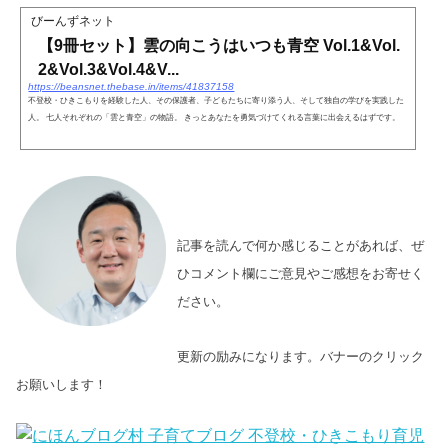
びーんずネット
【9冊セット】雲の向こうはいつも青空 Vol.1&Vol.
2&Vol.3&Vol.4&V...
https://beansnet.thebase.in/items/41837158
不登校・ひきこもりを経験した人、その保護者、子どもたちに寄り添う人、そして独自の学びを実践した
人。 七人それぞれの「雲と青空」の物語。 きっとあなたを勇気づけてくれる言葉に出会えるはずです。
記事を読んで何か感じることがあれば、ぜ
ひコメント欄にご意見やご感想をお寄せく
ださい。
更新の励みになります。バナーのクリック
お願いします！