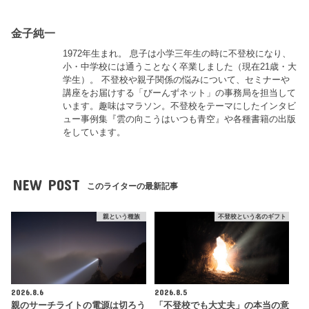
金子純一
1972年生まれ。 息子は小学三年生の時に不登校になり、
小・中学校には通うことなく卒業しました（現在21歳・大
学生）。 不登校や親子関係の悩みについて、セミナーや
講座をお届けする「びーんずネット」の事務局を担当して
います。趣味はマラソン。不登校をテーマにしたインタビ
ュー事例集『雲の向こうはいつも青空』や各種書籍の出版
をしています。
NEW POST
このライターの最新記事
親という種族
不登校という名のギフト
2026.8.6
2026.8.5
親のサーチライトの電源は切ろう
「不登校でも大丈夫」の本当の意