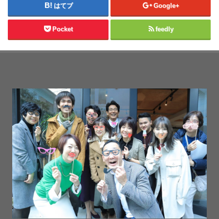
はてブ
Google+
Pocket
feedly