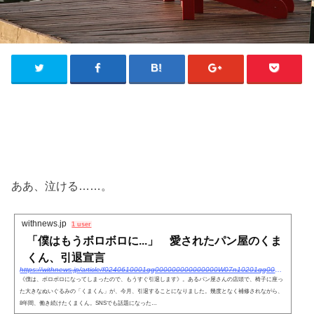
ああ、泣ける……。
withnews.jp
1 user
「僕はもうボロボロに...」 愛されたパン屋のくま
くん、引退宣言
https://withnews.jp/article/f0240610001qq000000000000000W07n10201qq000026979A
《僕は、ボロボロになってしまったので、もうすぐ引退します》。あるパン屋さんの店頭で、椅子に座っ
た大きなぬいぐるみの「くまくん」が、今月、引退することになりました。幾度となく補修されながら、
8年間、働き続けたくまくん。SNSでも話題になった…