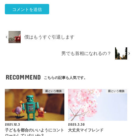
僕はもうすぐ引退します
男でも首相になれるの？
RECOMMEND
こちらの記事も人気です。
親という種族
親という種族
2021.12.3
2025.3.30
子どもを都合のいいようにコント
大丈夫マイフレンド
ロールしていないか？