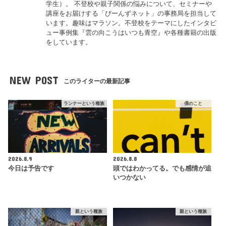
学生）。 不登校や親子関係の悩みについて、セミナーや
講座をお届けする「びーんずネット」の事務局を担当して
います。趣味はマラソン。不登校をテーマにしたインタビ
ュー事例集『雲の向こうはいつも青空』や各種書籍の出版
をしています。
NEW POST
このライターの最新記事
ランナーという種族
僕のこと
2026.8.9
2026.8.8
今日は予告です
頭ではわかってる。でも感情が追
いつかない
親という種族
親という種族