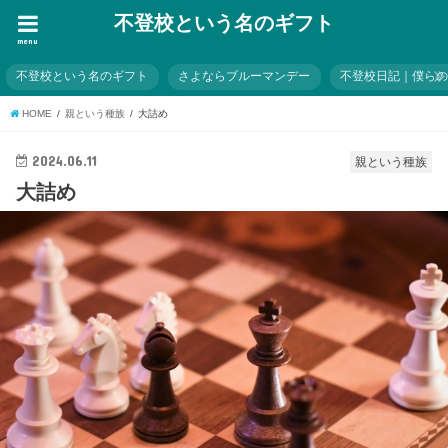
不登校という名のギフト
menu
不登校という名のギフト
さよならブルーマンデー
不登校日記｜僕ら
HOME
親という種族
大詰め
2024.06.11
親という種族
大詰め