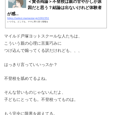
＜賛否両論＞不登校は親の甘やかしが原
因だと思う？結論は出ないけれど体験者
が感...
https://select.mamastar.jp/1061551
いつでも、どこでも、ママに寄り添う情報を
マイルド戸塚ヨットスクールな人たちは、
こういう親の心理に言葉巧みに
つけ込んで煽ってくる訳だけれども、、、
はっきり言っていいっスか？
不登校を舐めてるよね。
そんな甘いものじゃないんだよ、
子どもにとっても。不登校ってものは。
もう完全に限界を超えてる。