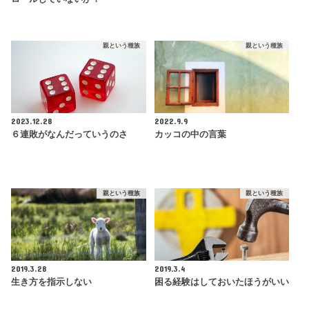
親という種族
親という種族
2023.12.28
2022.9.9
６連敗がなんだっていうのさ
カッコの中の言葉
親という種族
親という種族
2019.3.28
2019.3.4
生き方を指示しない
困る経験はしておいたほうがいい