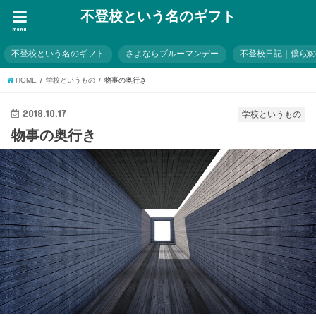
不登校という名のギフト
menu
不登校という名のギフト
さよならブルーマンデー
不登校日記｜僕ら
HOME
学校というもの
物事の奥行き
2018.10.17
学校というもの
物事の奥行き