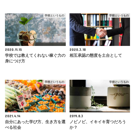
学校というもの
学校というもの
2020.11.15
2020.3.18
学校では教えてくれない稼ぐ力の
相互承認の態度を土台として
身につけ方
学校というもの
学校というもの
2021.4.14
2019.8.3
自分にあった学び方、生き方を選
ノビノビ、イキイキ育つだろう
べる社会
か？