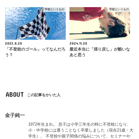
学校というもの
学校というもの
2023.8.20
2024.11.20
「不登校のゴール」ってなんだろ
最近本当に「揺り戻し」が酷いな
う？
あと思う
ABOUT
この記事をかいた人
金子純一
1972年生まれ。 息子は小学三年生の時に不登校になり、
小・中学校には通うことなく卒業しました（現在21歳・大
学生）。 不登校や親子関係の悩みについて、セミナーや