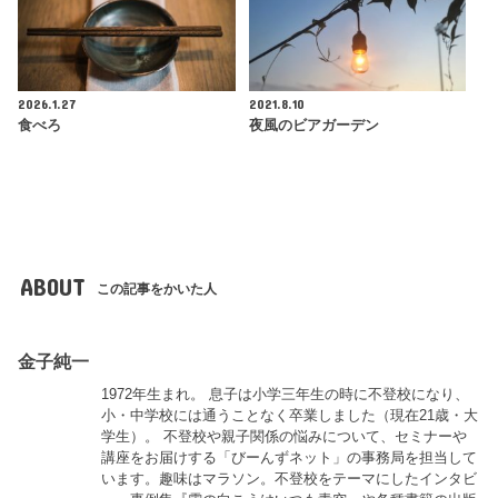
2026.1.27
2021.8.10
食べろ
夜風のビアガーデン
ABOUT
この記事をかいた人
金子純一
1972年生まれ。 息子は小学三年生の時に不登校になり、
小・中学校には通うことなく卒業しました（現在21歳・大
学生）。 不登校や親子関係の悩みについて、セミナーや
講座をお届けする「びーんずネット」の事務局を担当して
います。趣味はマラソン。不登校をテーマにしたインタビ