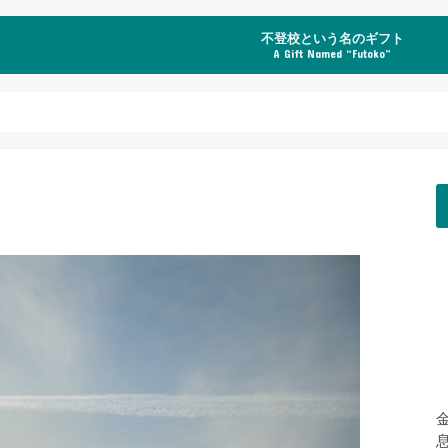
不登校という名のギフト
A Gift Named “Futoko”