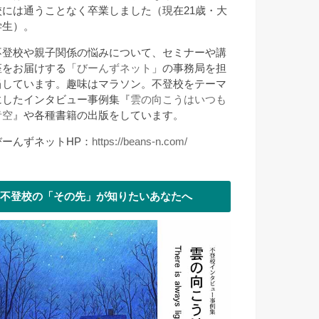
校には通うことなく卒業しました（現在21歳・大
学生）。
不登校や親子関係の悩みについて、セミナーや講
座をお届けする「
びーんずネット
」の事務局を担
当しています。趣味はマラソン。不登校をテーマ
にしたインタビュー事例集『
雲の向こうはいつも
青空
』や各種書籍の出版をしています。
びーんずネットHP：
https://beans-n.com/
不登校の「その先」が知りたいあなたへ