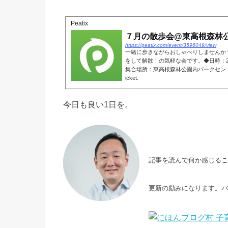
Peatix
７月の散歩会@東高根森林公
https://peatix.com/event/3596049/view
一緒に歩きながらおしゃべりしませんか
をして解散！の気軽な会です。◆日時：20
集合場所：東高根森林公園内パークセン... powered
icket.
今日も良い1日を。
記事を読んで何か感じる
更新の励みになります。