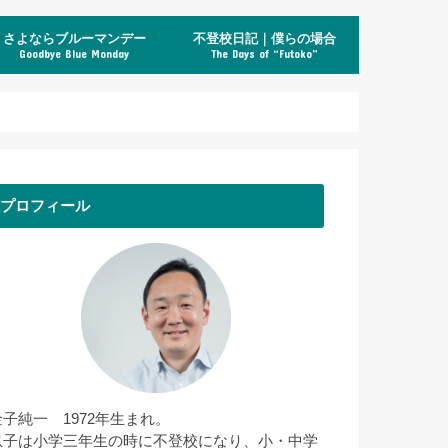
さよならブルーマンデー
不登校日記｜僕らの場合
Goodbye Blue Monday
The Days of “Futoko”
プロフィール
金子純一 1972年生まれ。
息子は小学三年生の時に不登校になり、小・中学