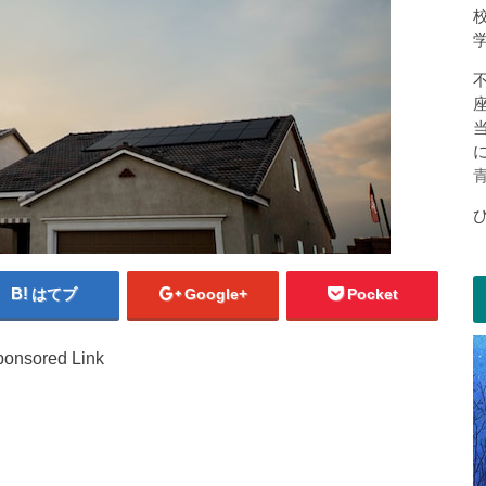
はてブ
Google+
Pocket
onsored Link