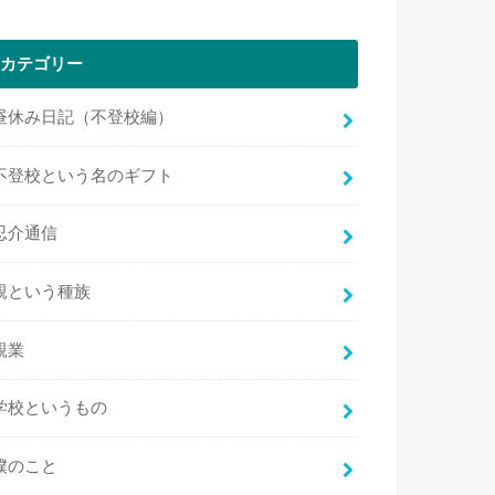
カテゴリー
昼休み日記（不登校編）
不登校という名のギフト
忍介通信
親という種族
親業
学校というもの
僕のこと