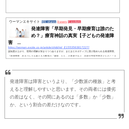
ウーマンエキサイト
651 shares
3 users
6 pockets
発達障害「早期発見・早期療育は誰のた
め？」療育神話の真実【子どもの発達障
害 ...
https://woman.excite.co.jp/article/child/rid_E1553563817227/
認知度が上がり、世間の理解が深まりつつありますが、まだまだネガティブに受け取められる発達障害。
『発達障害 生きづらさを抱える少数派の「種族」たち』の著者であり、信州大学医学部子どものこころ
の発達医学教室教授である本田秀夫先生に「療育の本当の意味と...
発達障害は障害というより、「少数派の種族」と考
えると理解しやすいと思います。その両者には優劣
の差はなく、その間にあるのは「多数」か「少数」
か、という割合の差だけなのです。