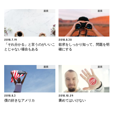
親業
親業
2018.7.19
2018.8.30
「それ分かる」と言うのがいいこ
欲求をしっかり知って、問題を明
とじゃない場合もある
確にする
親業
親業
2018.8.3
2018.10.29
僕の好きなアメリカ
褒めてはいけない