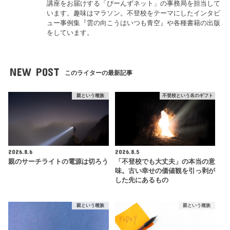
講座をお届けする「びーんずネット」の事務局を担当して
います。趣味はマラソン。不登校をテーマにしたインタビ
ュー事例集『雲の向こうはいつも青空』や各種書籍の出版
をしています。
NEW POST
このライターの最新記事
親という種族
不登校という名のギフト
2026.8.6
2026.8.5
親のサーチライトの電源は切ろう
「不登校でも大丈夫」の本当の意
味。古い幸せの価値観を引っ剥が
した先にあるもの
親という種族
親という種族