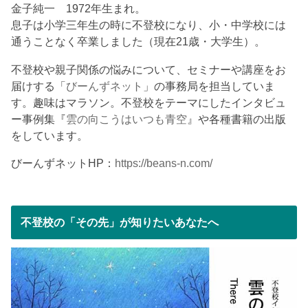
金子純一 1972年生まれ。
息子は小学三年生の時に不登校になり、小・中学校には
通うことなく卒業しました（現在21歳・大学生）。
不登校や親子関係の悩みについて、セミナーや講座をお
届けする「
びーんずネット
」の事務局を担当していま
す。趣味はマラソン。不登校をテーマにしたインタビュ
ー事例集『
雲の向こうはいつも青空
』や各種書籍の出版
をしています。
びーんずネットHP：
https://beans-n.com/
不登校の「その先」が知りたいあなたへ