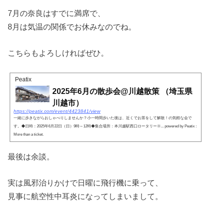
7月の奈良はすでに満席で、
8月は気温の関係でお休みなのでね。
こちらもよろしければぜひ。
Peatix
2025年6月の散歩会@川越散策 （埼玉県
川越市）
https://peatix.com/event/4423841/view
一緒に歩きながらおしゃべりしませんか？小一時間歩いた後は、近くでお茶をして解散！の気軽な会で
す。◆日時：2025年6月22日（日）9時～12時◆集合場所：本川越駅西口ロータリー※... powered by Peatix :
More than a ticket.
最後は余談。
実は風邪治りかけで日曜に飛行機に乗って、
見事に航空性中耳炎になってしまいまして。