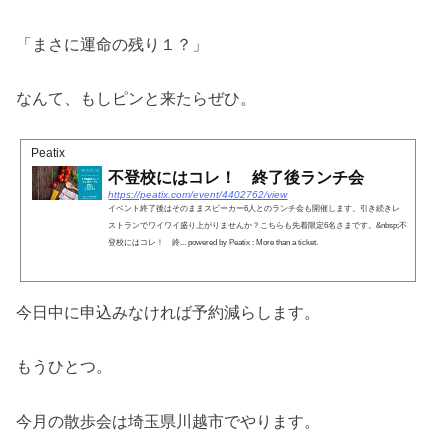
「まさに運命の残り１？」
なんて、もしピンと来たらぜひ。
Peatix
不登校にはコレ！ 終了後ランチ会
https://peatix.com/event/4402762/view
イベント終了後はそのままスピーカー6人とのランチ会も開催します。引き続きレ
ストランでワイワイ盛り上がりませんか？こちらも先着限定6名さまです。&nbsp;不
登校にはコレ！ 終... powered by Peatix : More than a ticket.
今日中に申込みなければ予約減らします。
もうひとつ。
今月の散歩会は埼玉県川越市でやります。