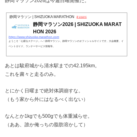
静岡マラソン2026は今週日曜開催だ。
静岡マラソン | SHIZUOKA MARATHON
4 users
静岡マラソン2026 | SHIZUOKA MARAT
HON 2026
https://www.shizuoka-marathon.com
ようこそ「心躍るステージ」へ！静岡マラソン。静岡マラソンのオフィシャルサイトです。大会概要、イ
ベントガイド、ランナーサービス情報等。
あとは駿府城から清水駅までの42.195km。
これを粛々と走るのみ。
とにかく日曜まで絶対体調崩すな。
（もう家から外にはなるべく出ない）
なんとか1kgでも500gでも体重減らせ。
（ああ、誰か俺っちの脂肪溶かして）