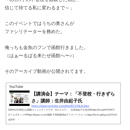
信じて待てる私に変わるまで～」
このイベントではうちの奥さんが
ファシリテーターを務めた。
俺っちも金魚のフンで函館行きました。
（はぁ〜るばる来たぜ函館へ〜♪）
そのアーカイブ動画が公開されてます。
YouTube
【講演会】テーマ：「不登校・行きずら
さ」講師：生井由起子氏
https://www.youtube.com/live/BCVDkJpJtec
2026年2月28日(土)函館コミュニティプラザ「Gスクエア」・生井由起子公式LINEhttps://lin.ee/Hh7VNFX・
びーんずネットHPhttps://beans-n.com/函館 不登校講演会アンケートフォームhttps://forms.gle/yjzze1JYVuYi
eQ579