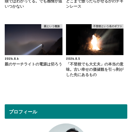
頭ではわかってる。でも感情が追
どこまで放ったらかせるかのチキ
いつかない
ンレース
親という種族
不登校という名のギフト
2026.8.6
2026.8.5
親のサーチライトの電源は切ろう
「不登校でも大丈夫」の本当の意
味。古い幸せの価値観を引っ剥が
した先にあるもの
プロフィール