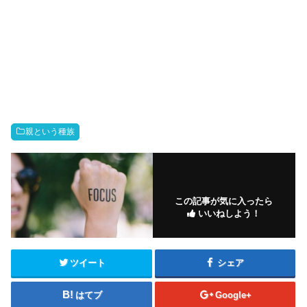
親という種族
この記事が気に入ったら
いいねしよう！
ツイート
シェア
はてブ
Google+