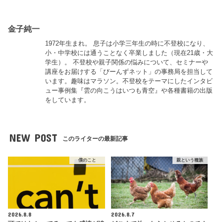
金子純一
1972年生まれ。 息子は小学三年生の時に不登校になり、
小・中学校には通うことなく卒業しました（現在21歳・大
学生）。 不登校や親子関係の悩みについて、セミナーや
講座をお届けする「びーんずネット」の事務局を担当して
います。趣味はマラソン。不登校をテーマにしたインタビ
ュー事例集『雲の向こうはいつも青空』や各種書籍の出版
をしています。
NEW POST
このライターの最新記事
僕のこと
親という種族
2026.8.8
2026.8.7