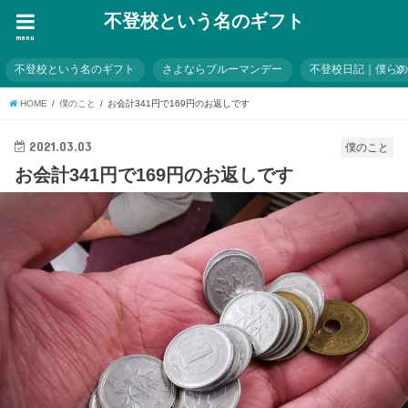
不登校という名のギフト
menu
不登校という名のギフト
さよならブルーマンデー
不登校日記｜僕ら
HOME
僕のこと
お会計341円で169円のお返しです
2021.03.03
僕のこと
お会計341円で169円のお返しです