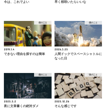
今は、これでよい
早く桜咲いたらいいな
僕のこと
僕のこと
2019.1.4
2026.3.25
できない理由を探すのは簡単
人間ドックでスペースシャトルに
なった日
僕のこと
僕のこと
2025.5.2
2025.12.26
夜に文章書くの絶対ダメ
そんな感じです