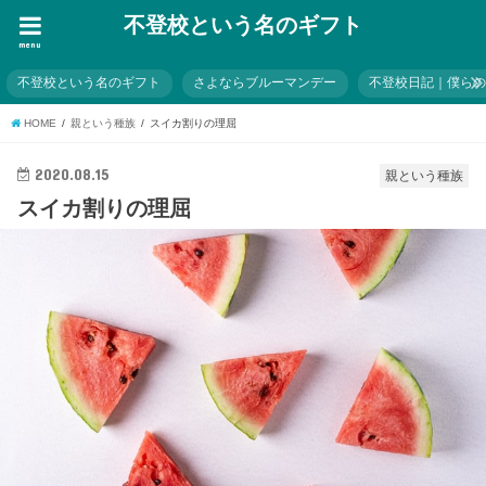
不登校という名のギフト
menu
不登校という名のギフト
さよならブルーマンデー
不登校日記｜僕ら
HOME
親という種族
スイカ割りの理屈
2020.08.15
親という種族
スイカ割りの理屈