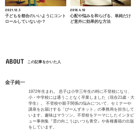
2021.12.3
2018.4.10
子どもを都合のいいようにコント
心配や悩みを和らげる、単純だけ
ロールしていないか？
ど意外に効果的な方法
ABOUT
この記事をかいた人
金子純一
1972年生まれ。 息子は小学三年生の時に不登校になり、
小・中学校には通うことなく卒業しました（現在21歳・大
学生）。 不登校や親子関係の悩みについて、セミナーや
講座をお届けする「びーんずネット」の事務局を担当して
います。趣味はマラソン。不登校をテーマにしたインタビ
ュー事例集『雲の向こうはいつも青空』や各種書籍の出版
をしています。