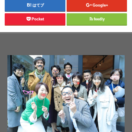
はてブ
Google+
Pocket
feedly