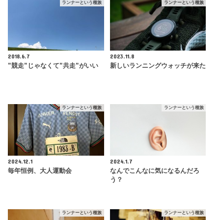
ランナーという種族
ランナーという種族
2018.6.7
2023.11.8
”競走”じゃなくて”共走”がいい
新しいランニングウォッチが来た
ランナーという種族
ランナーという種族
2024.12.1
2024.1.7
毎年恒例、大人運動会
なんでこんなに気になるんだろ
う？
ランナーという種族
ランナーという種族