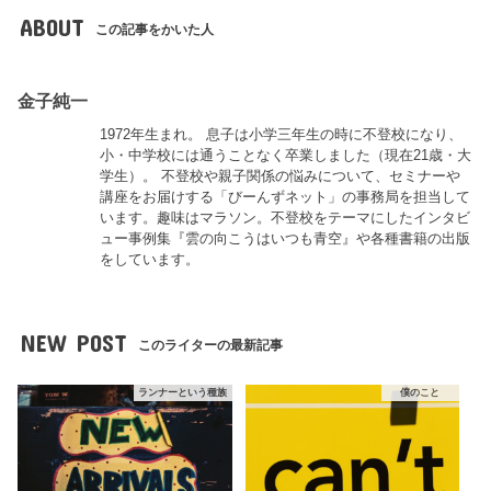
ABOUT
この記事をかいた人
金子純一
1972年生まれ。 息子は小学三年生の時に不登校になり、
小・中学校には通うことなく卒業しました（現在21歳・大
学生）。 不登校や親子関係の悩みについて、セミナーや
講座をお届けする「びーんずネット」の事務局を担当して
います。趣味はマラソン。不登校をテーマにしたインタビ
ュー事例集『雲の向こうはいつも青空』や各種書籍の出版
をしています。
NEW POST
このライターの最新記事
ランナーという種族
僕のこと