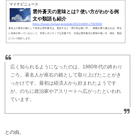
マイナビニュース
雲外蒼天の意味とは? 使い方がわかる例
文や類語も紹介
https://news.mynavi.jp/article/20210406-1792669/
著名人の座右の銘として有名な雲外蒼天は、直訳すると「雲の外は青い空」。困難を乗り越えれば、明る
い未来が待っているという、非常にポジティブな言葉です。今回は雲外蒼天の意味や使い方、例文、類語
について紹介します。
広く知られるようになったのは、1980年代の終わり
ごろ。著名人が座右の銘として取り上げたことがき
っかけです。最初は経済人から好まれたようです
が、のちに政治家やアスリートへ広がったといわれ
ています。
との由。