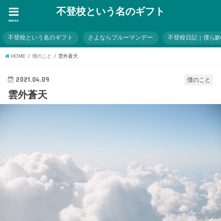
不登校という名のギフト
menu
不登校という名のギフト
さよならブルーマンデー
不登校日記｜僕ら
HOME
僕のこと
雲外蒼天
2021.04.09
僕のこと
雲外蒼天