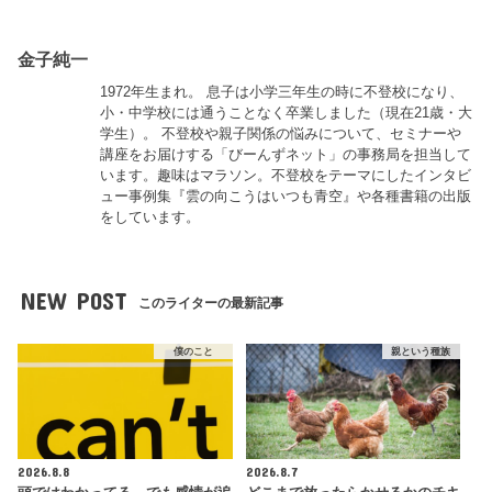
金子純一
1972年生まれ。 息子は小学三年生の時に不登校になり、
小・中学校には通うことなく卒業しました（現在21歳・大
学生）。 不登校や親子関係の悩みについて、セミナーや
講座をお届けする「びーんずネット」の事務局を担当して
います。趣味はマラソン。不登校をテーマにしたインタビ
ュー事例集『雲の向こうはいつも青空』や各種書籍の出版
をしています。
NEW POST
このライターの最新記事
僕のこと
親という種族
2026.8.8
2026.8.7