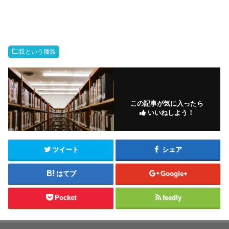
親という種族
この記事が気に入ったら
いいねしよう！
ツイート
シェア
はてブ
Google+
Pocket
feedly