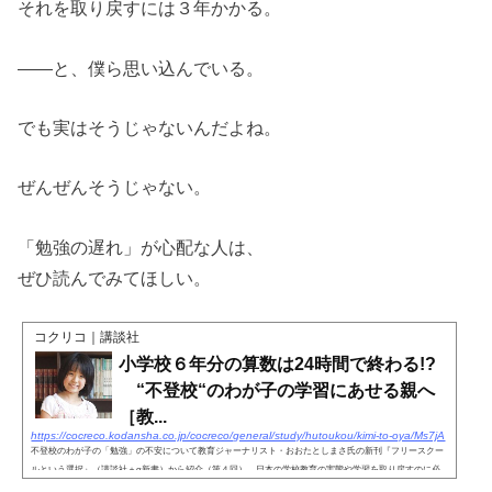
それを取り戻すには３年かかる。
――と、僕ら思い込んでいる。
でも実はそうじゃないんだよね。
ぜんぜんそうじゃない。
「勉強の遅れ」が心配な人は、
ぜひ読んでみてほしい。
コクリコ｜講談社
小学校６年分の算数は24時間で終わる!?
“不登校“のわが子の学習にあせる親へ
［教...
https://cocreco.kodansha.co.jp/cocreco/general/study/hutoukou/kimi-to-oya/Ms7jA
不登校のわが子の「勉強」の不安について教育ジャーナリスト・おおたとしまさ氏の新刊『フリースクー
ルという選択』（講談社＋α新書）から紹介（第４回）。日本の学校教育の実態や学習を取り戻すのに必
要な期間など。全４回