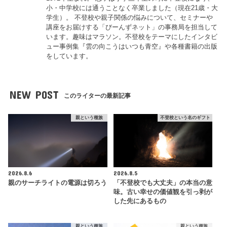
小・中学校には通うことなく卒業しました（現在21歳・大
学生）。 不登校や親子関係の悩みについて、セミナーや
講座をお届けする「びーんずネット」の事務局を担当して
います。趣味はマラソン。不登校をテーマにしたインタビ
ュー事例集『雲の向こうはいつも青空』や各種書籍の出版
をしています。
NEW POST
このライターの最新記事
親という種族
不登校という名のギフト
2026.8.6
2026.8.5
親のサーチライトの電源は切ろう
「不登校でも大丈夫」の本当の意
味。古い幸せの価値観を引っ剥が
した先にあるもの
親という種族
親という種族