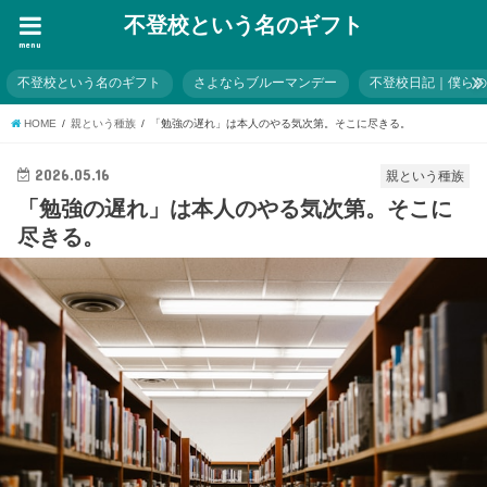
不登校という名のギフト
menu
不登校という名のギフト
さよならブルーマンデー
不登校日記｜僕ら
HOME
親という種族
「勉強の遅れ」は本人のやる気次第。そこに尽きる。
2026.05.16
親という種族
「勉強の遅れ」は本人のやる気次第。そこに
尽きる。