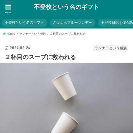
不登校という名のギフト
menu
不登校という名のギフト
さよならブルーマンデー
不登校日記｜僕ら
HOME
ランナーという種族
２杯目のスープに救われる
2024.02.24
ランナーという種族
２杯目のスープに救われる