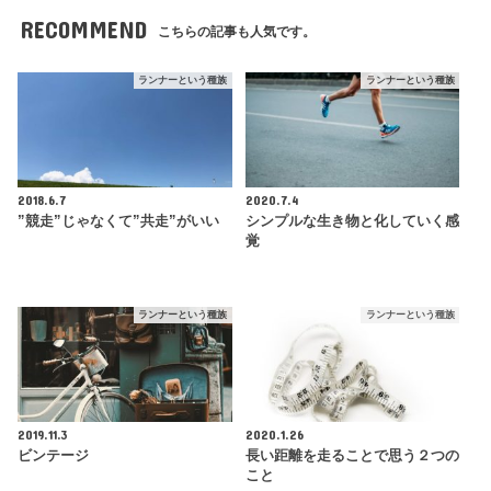
RECOMMEND
こちらの記事も人気です。
ランナーという種族
ランナーという種族
2018.6.7
2020.7.4
”競走”じゃなくて”共走”がいい
シンプルな生き物と化していく感
覚
ランナーという種族
ランナーという種族
2019.11.3
2020.1.26
ビンテージ
長い距離を走ることで思う２つの
こと