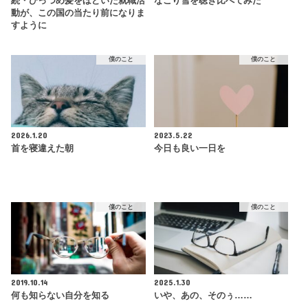
続・ひっつめ髪をほどいた就職活
なごり雪を聴き比べてみた
動が、この国の当たり前になりま
すように
僕のこと
僕のこと
2026.1.20
2023.5.22
首を寝違えた朝
今日も良い一日を
僕のこと
僕のこと
2019.10.14
2025.1.30
何も知らない自分を知る
いや、あの、そのぅ……