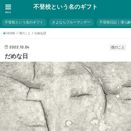
不登校という名のギフト
menu
不登校という名のギフト
さよならブルーマンデー
不登校日記｜僕ら
HOME
僕のこと
だめな日
2022.10.04
僕のこと
だめな日