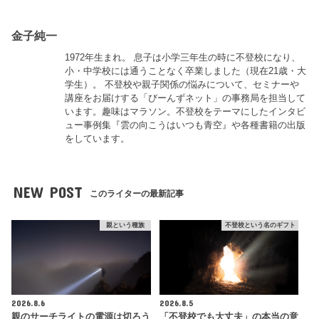
金子純一
1972年生まれ。 息子は小学三年生の時に不登校になり、
小・中学校には通うことなく卒業しました（現在21歳・大
学生）。 不登校や親子関係の悩みについて、セミナーや
講座をお届けする「びーんずネット」の事務局を担当して
います。趣味はマラソン。不登校をテーマにしたインタビ
ュー事例集『雲の向こうはいつも青空』や各種書籍の出版
をしています。
NEW POST
このライターの最新記事
親という種族
不登校という名のギフト
2026.8.6
2026.8.5
親のサーチライトの電源は切ろう
「不登校でも大丈夫」の本当の意