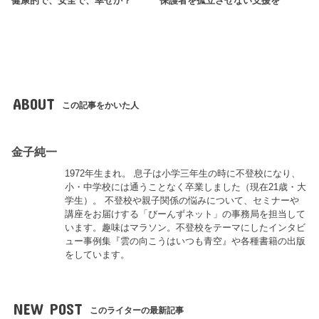
健康的で、安全で、幸せか？
保護者を孤立させない支援を
ABOUT
この記事をかいた人
金子純一
1972年生まれ。 息子は小学三年生の時に不登校になり、
小・中学校には通うことなく卒業しました（現在21歳・大
学生）。 不登校や親子関係の悩みについて、セミナーや
講座をお届けする「びーんずネット」の事務局を担当して
います。趣味はマラソン。不登校をテーマにしたインタビ
ュー事例集『雲の向こうはいつも青空』や各種書籍の出版
をしています。
NEW POST
このライターの最新記事