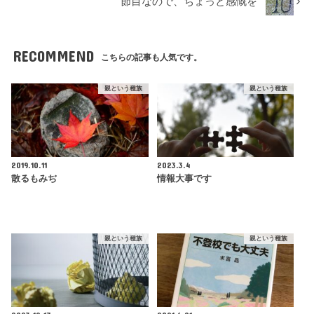
節目なので、ちょっと感慨を
RECOMMEND
こちらの記事も人気です。
親という種族
親という種族
2019.10.11
2023.3.4
散るもみぢ
情報大事です
親という種族
親という種族