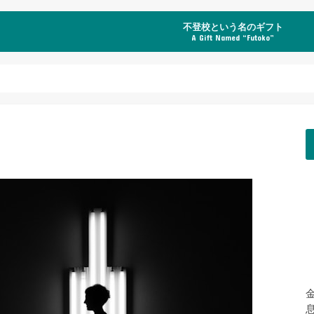
不登校という名のギフト
A Gift Named “Futoko”