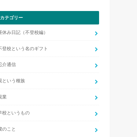
カテゴリー
昼休み日記（不登校編）
不登校という名のギフト
忍介通信
親という種族
親業
学校というもの
僕のこと