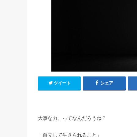
ツイート
シェア
大事な力、ってなんだろうね？
「自立して生きられること」