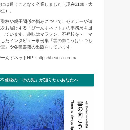
校には通うことなく卒業しました（現在21歳・大
学生）。
不登校や親子関係の悩みについて、セミナーや講
座をお届けする「
びーんずネット
」の事務局を担
当しています。趣味はマラソン。不登校をテーマ
にしたインタビュー事例集『
雲の向こうはいつも
青空
』や各種書籍の出版をしています。
びーんずネットHP：
https://beans-n.com/
不登校の「その先」が知りたいあなたへ