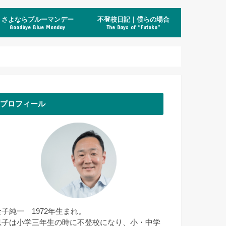
さよならブルーマンデー
不登校日記｜僕らの場合
Goodbye Blue Monday
The Days of “Futoko”
プロフィール
金子純一 1972年生まれ。
息子は小学三年生の時に不登校になり、小・中学