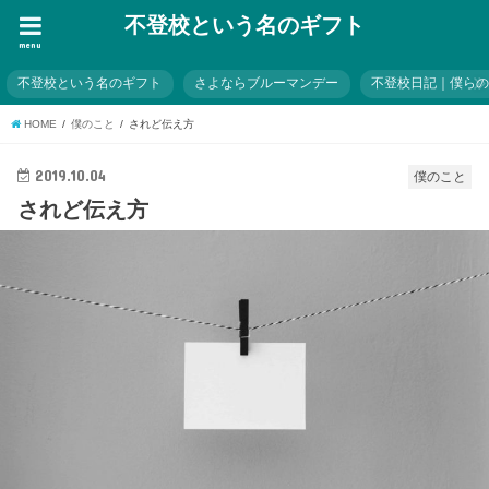
不登校という名のギフト
menu
不登校という名のギフト
さよならブルーマンデー
不登校日記｜僕ら
HOME
僕のこと
されど伝え方
2019.10.04
僕のこと
されど伝え方