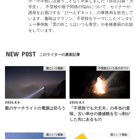
小・中学校には通うことなく卒業しました（現在21歳・大
学生）。 不登校や親子関係の悩みについて、セミナーや
講座をお届けする「びーんずネット」の事務局を担当して
います。趣味はマラソン。不登校をテーマにしたインタビ
ュー事例集『雲の向こうはいつも青空』や各種書籍の出版
をしています。
NEW POST
このライターの最新記事
親という種族
不登校という名のギフト
2026.8.6
2026.8.5
親のサーチライトの電源は切ろう
「不登校でも大丈夫」の本当の意
味。古い幸せの価値観を引っ剥が
した先にあるもの
親という種族
親という種族