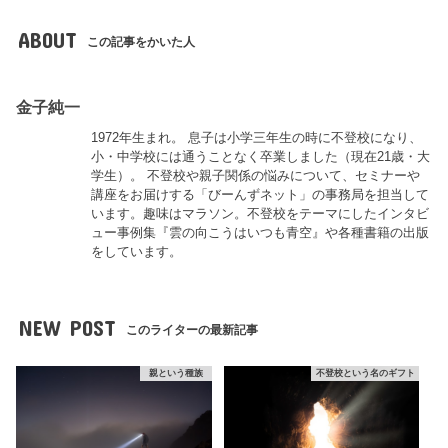
ABOUT
この記事をかいた人
金子純一
1972年生まれ。 息子は小学三年生の時に不登校になり、
小・中学校には通うことなく卒業しました（現在21歳・大
学生）。 不登校や親子関係の悩みについて、セミナーや
講座をお届けする「びーんずネット」の事務局を担当して
います。趣味はマラソン。不登校をテーマにしたインタビ
ュー事例集『雲の向こうはいつも青空』や各種書籍の出版
をしています。
NEW POST
このライターの最新記事
親という種族
不登校という名のギフト