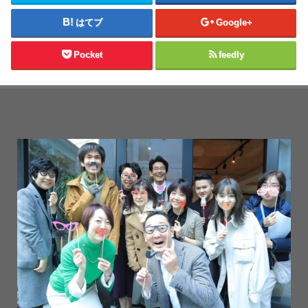
はてブ
Google+
Pocket
feedly