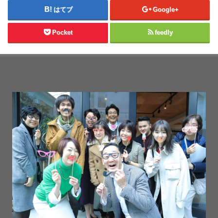
はてブ
Google+
Pocket
feedly