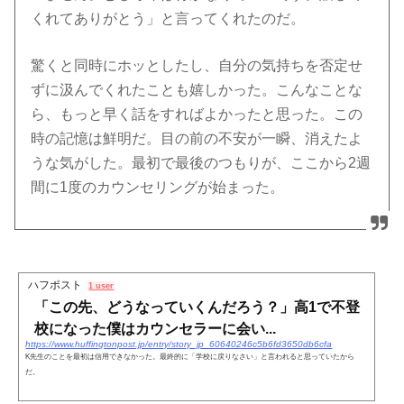
くれてありがとう」と言ってくれたのだ。
驚くと同時にホッとしたし、自分の気持ちを否定せ
ずに汲んでくれたことも嬉しかった。こんなことな
ら、もっと早く話をすればよかったと思った。この
時の記憶は鮮明だ。目の前の不安が一瞬、消えたよ
うな気がした。最初で最後のつもりが、ここから2週
間に1度のカウンセリングが始まった。
ハフポスト
1 user
「この先、どうなっていくんだろう？」高1で不登
校になった僕はカウンセラーに会い...
https://www.huffingtonpost.jp/entry/story_jp_60640246c5b6fd3650db6cfa
K先生のことを最初は信用できなかった。最終的に「学校に戻りなさい」と言われると思っていたから
だ。