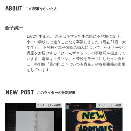
ABOUT
この記事をかいた人
金子純一
1972年生まれ。 息子は小学三年生の時に不登校になり、
小・中学校には通うことなく卒業しました（現在21歳・大
学生）。 不登校や親子関係の悩みについて、セミナーや
講座をお届けする「びーんずネット」の事務局を担当して
います。趣味はマラソン。不登校をテーマにしたインタビ
ュー事例集『雲の向こうはいつも青空』や各種書籍の出版
をしています。
NEW POST
このライターの最新記事
ランナーという種族
ランナーという種族