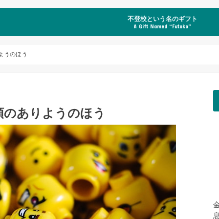
不登校という名のギフト
A Gift Named “Futoko”
ようのほう
頭のありようのほう