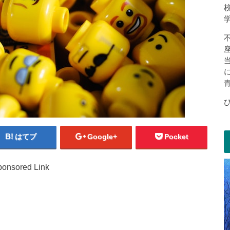
はてブ
Google+
Pocket
onsored Link