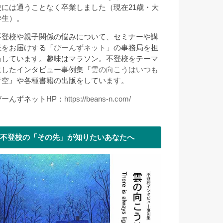
校には通うことなく卒業しました（現在21歳・大
学生）。
不登校や親子関係の悩みについて、セミナーや講
座をお届けする「
びーんずネット
」の事務局を担
当しています。趣味はマラソン。不登校をテーマ
にしたインタビュー事例集『
雲の向こうはいつも
青空
』や各種書籍の出版をしています。
びーんずネットHP：
https://beans-n.com/
不登校の「その先」が知りたいあなたへ