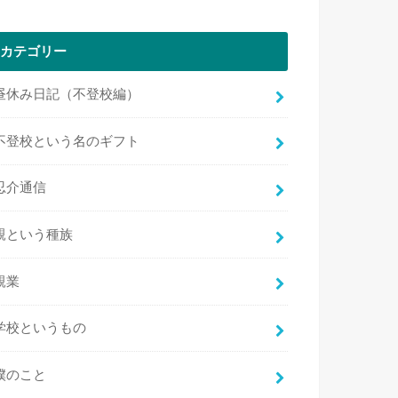
カテゴリー
昼休み日記（不登校編）
不登校という名のギフト
忍介通信
親という種族
親業
学校というもの
僕のこと