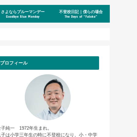
さよならブルーマンデー
不登校日記｜僕らの場合
Goodbye Blue Monday
The Days of “Futoko”
プロフィール
金子純一 1972年生まれ。
息子は小学三年生の時に不登校になり、小・中学