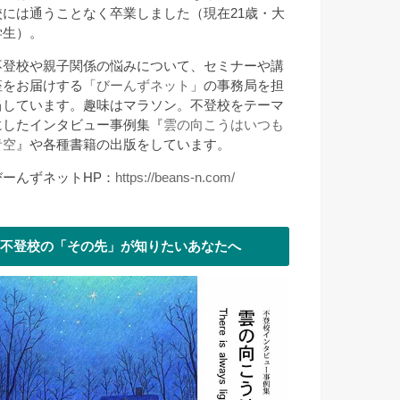
校には通うことなく卒業しました（現在21歳・大
学生）。
不登校や親子関係の悩みについて、セミナーや講
座をお届けする「
びーんずネット
」の事務局を担
当しています。趣味はマラソン。不登校をテーマ
にしたインタビュー事例集『
雲の向こうはいつも
青空
』や各種書籍の出版をしています。
びーんずネットHP：
https://beans-n.com/
不登校の「その先」が知りたいあなたへ