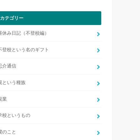
カテゴリー
昼休み日記（不登校編）
不登校という名のギフト
忍介通信
親という種族
親業
学校というもの
僕のこと