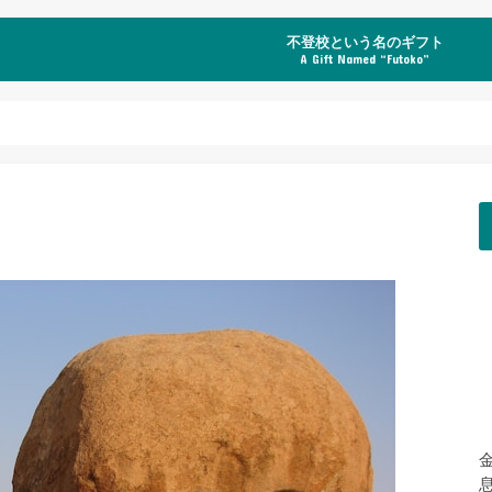
不登校という名のギフト
A Gift Named “Futoko”