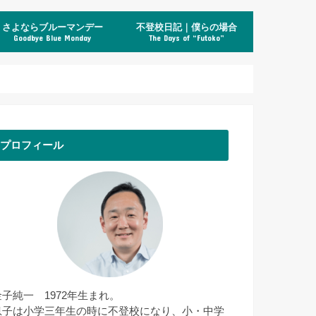
さよならブルーマンデー
不登校日記｜僕らの場合
Goodbye Blue Monday
The Days of “Futoko”
プロフィール
金子純一 1972年生まれ。
息子は小学三年生の時に不登校になり、小・中学