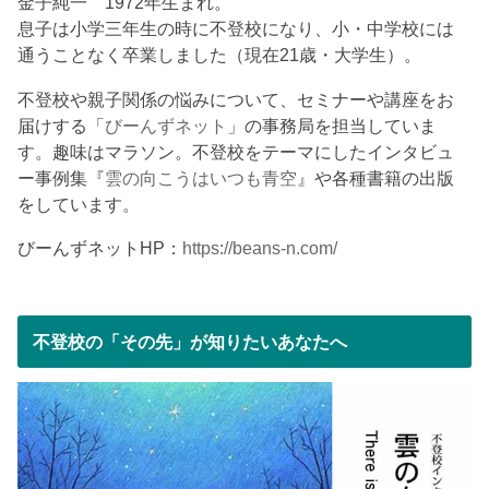
金子純一 1972年生まれ。
息子は小学三年生の時に不登校になり、小・中学校には
通うことなく卒業しました（現在21歳・大学生）。
不登校や親子関係の悩みについて、セミナーや講座をお
届けする「
びーんずネット
」の事務局を担当していま
す。趣味はマラソン。不登校をテーマにしたインタビュ
ー事例集『
雲の向こうはいつも青空
』や各種書籍の出版
をしています。
びーんずネットHP：
https://beans-n.com/
不登校の「その先」が知りたいあなたへ