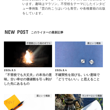
います。趣味はマラソン。不登校をテーマにしたインタビ
ュー事例集『雲の向こうはいつも青空』や各種書籍の出版
をしています。
NEW POST
このライターの最新記事
不登校という名のギフト
親という種族
2026.8.5
2026.8.4
「不登校でも大丈夫」の本当の意
不確実性を浴びる。いい意味で
味。古い幸せの価値観を引っ剥が
「どうでもいい」と思えること
した先にあるもの
親という種族
ランナーという種族