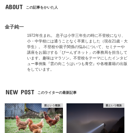
ABOUT
この記事をかいた人
金子純一
1972年生まれ。 息子は小学三年生の時に不登校になり、
小・中学校には通うことなく卒業しました（現在21歳・大
学生）。 不登校や親子関係の悩みについて、セミナーや
講座をお届けする「びーんずネット」の事務局を担当して
います。趣味はマラソン。不登校をテーマにしたインタビ
ュー事例集『雲の向こうはいつも青空』や各種書籍の出版
をしています。
NEW POST
このライターの最新記事
親という種族
親という種族