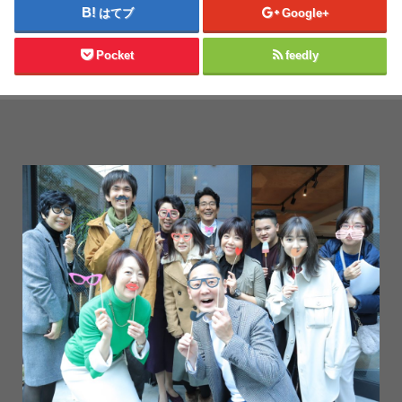
はてブ
Google+
Pocket
feedly