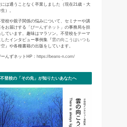
校には通うことなく卒業しました（現在21歳・大
学生）。
不登校や親子関係の悩みについて、セミナーや講
座をお届けする「
びーんずネット
」の事務局を担
当しています。趣味はマラソン。不登校をテーマ
にしたインタビュー事例集『
雲の向こうはいつも
青空
』や各種書籍の出版をしています。
びーんずネットHP：
https://beans-n.com/
不登校の「その先」が知りたいあなたへ