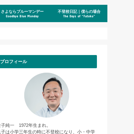
さよならブルーマンデー
不登校日記｜僕らの場合
Goodbye Blue Monday
The Days of “Futoko”
プロフィール
金子純一 1972年生まれ。
息子は小学三年生の時に不登校になり、小・中学