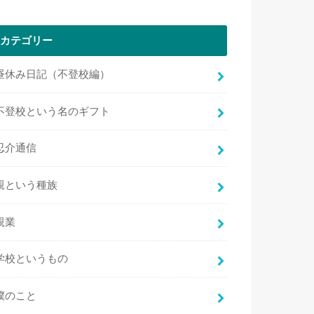
カテゴリー
昼休み日記（不登校編）
不登校という名のギフト
忍介通信
親という種族
親業
学校というもの
僕のこと