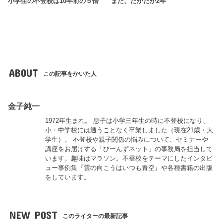
小学生の不登校は10年前の５倍
まだ、たかだか2年
ABOUT
この記事をかいた人
金子純一
1972年生まれ。 息子は小学三年生の時に不登校になり、
小・中学校には通うことなく卒業しました（現在21歳・大
学生）。 不登校や親子関係の悩みについて、セミナーや
講座をお届けする「びーんずネット」の事務局を担当して
います。趣味はマラソン。不登校をテーマにしたインタビ
ュー事例集『雲の向こうはいつも青空』や各種書籍の出版
をしています。
NEW POST
このライターの最新記事