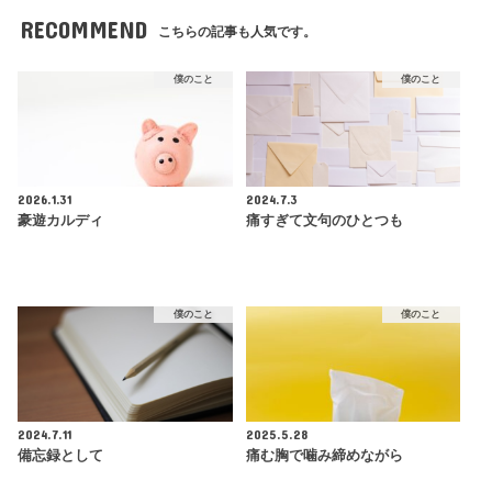
RECOMMEND
こちらの記事も人気です。
僕のこと
僕のこと
2026.1.31
2024.7.3
豪遊カルディ
痛すぎて文句のひとつも
僕のこと
僕のこと
2024.7.11
2025.5.28
備忘録として
痛む胸で噛み締めながら