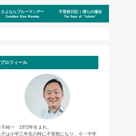
さよならブルーマンデー
不登校日記｜僕らの場合
Goodbye Blue Monday
The Days of “Futoko”
プロフィール
金子純一 1972年生まれ。
息子は小学三年生の時に不登校になり、小・中学