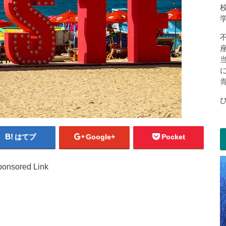
はてブ
Google+
Pocket
onsored Link