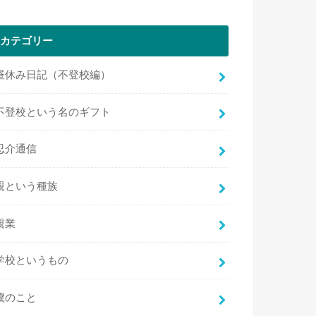
カテゴリー
昼休み日記（不登校編）
不登校という名のギフト
忍介通信
親という種族
親業
学校というもの
僕のこと