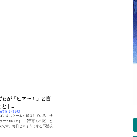
どもが「ヒマ〜！」と言
 ...
ent/?id=142462
ロン＆スクールを運営している、サ
ーのrikaです。【子育て相談】 と
ズです。毎日ヒマそうにする不登校
が...