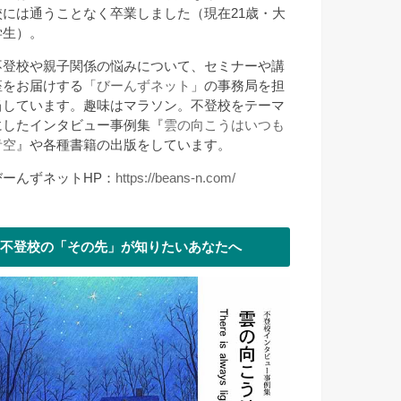
校には通うことなく卒業しました（現在21歳・大
学生）。
不登校や親子関係の悩みについて、セミナーや講
座をお届けする「
びーんずネット
」の事務局を担
当しています。趣味はマラソン。不登校をテーマ
にしたインタビュー事例集『
雲の向こうはいつも
青空
』や各種書籍の出版をしています。
びーんずネットHP：
https://beans-n.com/
不登校の「その先」が知りたいあなたへ