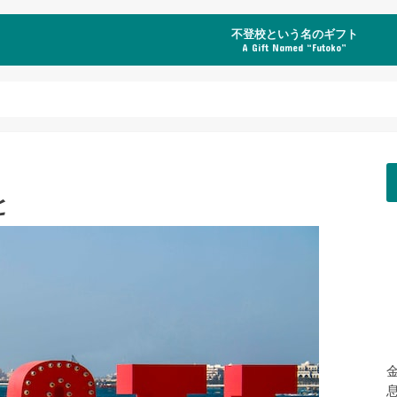
不登校という名のギフト
A Gift Named “Futoko”
と