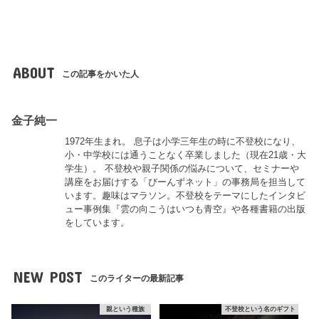
ABOUT
この記事をかいた人
金子純一
1972年生まれ。 息子は小学三年生の時に不登校になり、
小・中学校には通うことなく卒業しました（現在21歳・大
学生）。 不登校や親子関係の悩みについて、セミナーや
講座をお届けする「びーんずネット」の事務局を担当して
います。趣味はマラソン。不登校をテーマにしたインタビ
ュー事例集『雲の向こうはいつも青空』や各種書籍の出版
をしています。
NEW POST
このライターの最新記事
親という種族
不登校という名のギフト