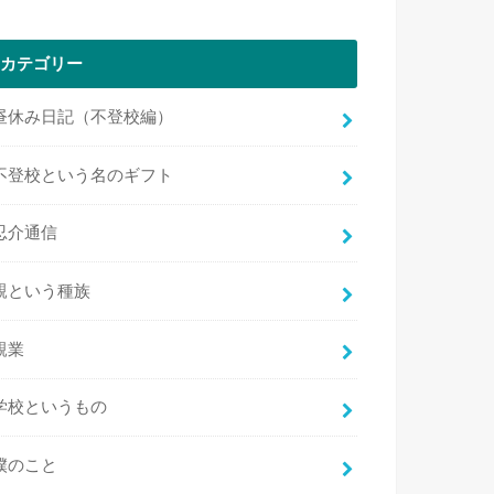
カテゴリー
昼休み日記（不登校編）
不登校という名のギフト
忍介通信
親という種族
親業
学校というもの
僕のこと