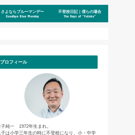
さよならブルーマンデー
不登校日記｜僕らの場合
Goodbye Blue Monday
The Days of “Futoko”
プロフィール
金子純一 1972年生まれ。
息子は小学三年生の時に不登校になり、小・中学