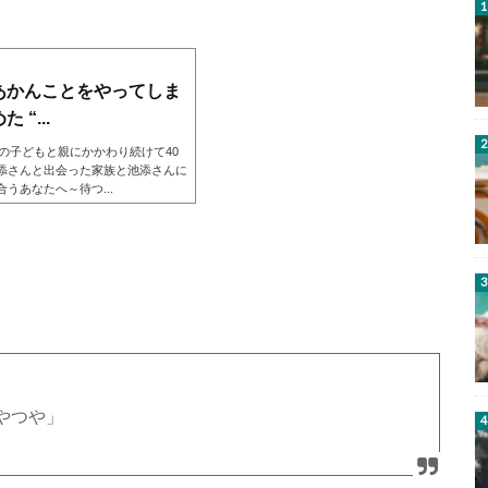
あかんことをやってしま
“...
の子どもと親にかかわり続けて40
添さんと出会った家族と池添さんに
あなたへ～待つ...
やつや」