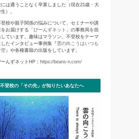
校には通うことなく卒業しました（現在21歳・大
学生）。
不登校や親子関係の悩みについて、セミナーや講
座をお届けする「
びーんずネット
」の事務局を担
当しています。趣味はマラソン。不登校をテーマ
にしたインタビュー事例集『
雲の向こうはいつも
青空
』や各種書籍の出版をしています。
びーんずネットHP：
https://beans-n.com/
不登校の「その先」が知りたいあなたへ