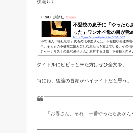
後編↓↓↓
FRaU | 講談社
2 users
不登校の息子に「やったら
った」ワンオペ母の目が覚めた 
https://gendai.media/articles/-/144007
NPO法人『福祉広場』代表の池添素さんは、不登校や発達障害
年、子どもの不登校に悩み苦しむ親たちを支えている。その池
ジャーナリストの島沢優子さんが取材する連載「不登校と向き合う
タイトルにビビッと来た方はぜひ全文を。
特にね、後編の冒頭がハイライトだと思う。
「お母さん、それ、一番やったらあかん