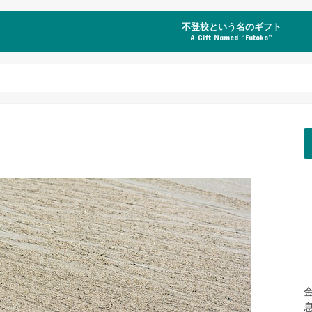
不登校という名のギフト
A Gift Named “Futoko”