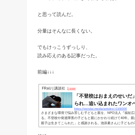
と思って読んだ。
分量はそんなに長くない。
でもけっこうずっしり、
読み応えのある記事だった。
前編↓↓↓
FRaU | 講談社
1 user
「不登校はおまえのせいだ
られ…追い込まれたワンオペ母
https://gendai.media/articles/-/144006
さまざまな環境で悩み苦しむ子どもと親を、NPO法人『福祉
る。不登校や発達障害の子どもと親にかかわり続けて40年。
親子は生きてこられた」と感謝される。池添素さんに子どもの不