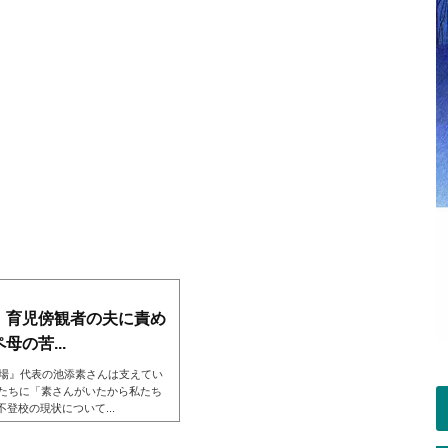
」育児傍観者の夫に責め
の苦...
広場』代表の池添素さんは支えてい
親たちに「素さんがいたから私たち
登校の現状について...