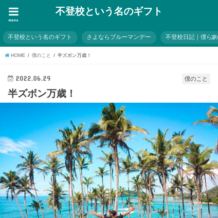
不登校という名のギフト
menu
不登校という名のギフト
さよならブルーマンデー
不登校日記｜僕ら
HOME
僕のこと
半ズボン万歳！
2022.06.29
僕のこと
半ズボン万歳！