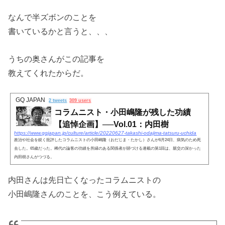
なんで半ズボンのことを
書いているかと言うと、、、
うちの奥さんがこの記事を
教えてくれたからだ。
GQ JAPAN
2 tweets
309 users
コラムニスト・小田嶋隆が残した功績
【追悼企画】──Vol.01：内田樹
https://www.gqjapan.jp/culture/article/20220627-takashi-odajima-tatsuru-uchida
政治や社会を鋭く批評したコラムニストの小田嶋隆（おだじま・たかし）さんが6月24日、病気のため死
去した。65歳だった。稀代の論客の功績を所縁のある関係者が跡づける連載の第1回は、親交の深かった
内田樹さんがつづる。
内田さんは先日亡くなったコラムニストの
小田嶋隆さんのことを、こう例えている。