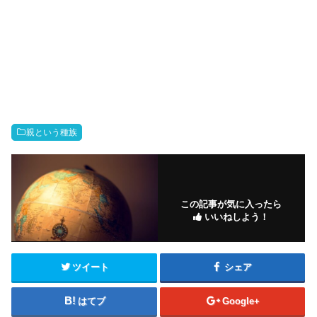
親という種族
この記事が気に入ったら
いいねしよう！
ツイート
シェア
はてブ
Google+