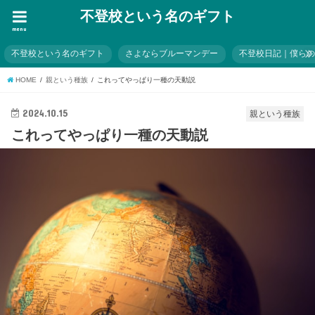
不登校という名のギフト
menu
不登校という名のギフト
さよならブルーマンデー
不登校日記｜僕ら
HOME
親という種族
これってやっぱり一種の天動説
2024.10.15
親という種族
これってやっぱり一種の天動説