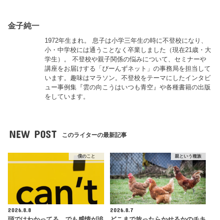
金子純一
1972年生まれ。 息子は小学三年生の時に不登校になり、
小・中学校には通うことなく卒業しました（現在21歳・大
学生）。 不登校や親子関係の悩みについて、セミナーや
講座をお届けする「びーんずネット」の事務局を担当して
います。趣味はマラソン。不登校をテーマにしたインタビ
ュー事例集『雲の向こうはいつも青空』や各種書籍の出版
をしています。
NEW POST
このライターの最新記事
僕のこと
親という種族
2026.8.8
2026.8.7
頭ではわかってる。でも感情が追
どこまで放ったらかせるかのチキ