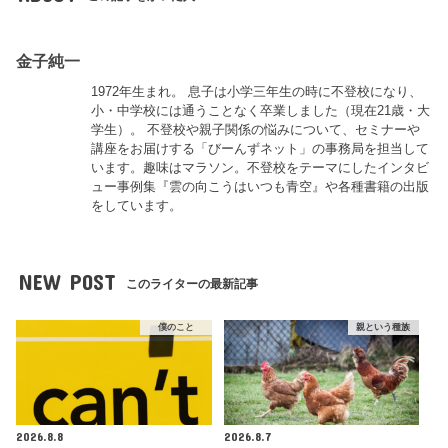
金子純一
1972年生まれ。 息子は小学三年生の時に不登校になり、
小・中学校には通うことなく卒業しました（現在21歳・大
学生）。 不登校や親子関係の悩みについて、セミナーや
講座をお届けする「びーんずネット」の事務局を担当して
います。趣味はマラソン。不登校をテーマにしたインタビ
ュー事例集『雲の向こうはいつも青空』や各種書籍の出版
をしています。
NEW POST
このライターの最新記事
僕のこと
親という種族
2026.8.8
2026.8.7