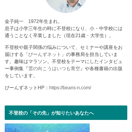
金子純一 1972年生まれ。
息子は小学三年生の時に不登校になり、小・中学校には
通うことなく卒業しました（現在21歳・大学生）。
不登校や親子関係の悩みについて、セミナーや講座をお
届けする「
びーんずネット
」の事務局を担当していま
す。趣味はマラソン。不登校をテーマにしたインタビュ
ー事例集『
雲の向こうはいつも青空
』や各種書籍の出版
をしています。
びーんずネットHP：
https://beans-n.com/
不登校の「その先」が知りたいあなたへ