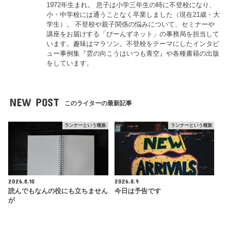
1972年生まれ。 息子は小学三年生の時に不登校になり、
小・中学校には通うことなく卒業しました（現在21歳・大
学生）。 不登校や親子関係の悩みについて、セミナーや
講座をお届けする「びーんずネット」の事務局を担当して
います。趣味はマラソン。不登校をテーマにしたインタビ
ュー事例集『雲の向こうはいつも青空』や各種書籍の出版
をしています。
NEW POST
このライターの最新記事
ランナーという種族
ランナーという種族
2026.8.10
2026.8.9
読んでもなんの役にも立ちません
今日は予告です
が