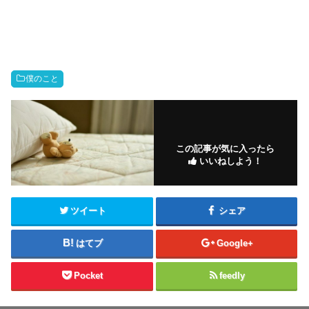
僕のこと
この記事が気に入ったら
いいねしよう！
ツイート
シェア
はてブ
Google+
Pocket
feedly