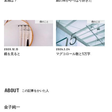
直感は？
紙の本がやっぱり好きだ
僕のこと
僕のこと
2020.12.13
2026.3.24
鏡を見ると
マグコロール散と5万字
ABOUT
この記事をかいた人
金子純一