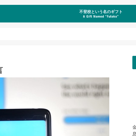
不登校という名のギフト
A Gift Named “Futoko”
言