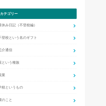
カテゴリー
昼休み日記（不登校編）
不登校という名のギフト
忍介通信
親という種族
親業
学校というもの
僕のこと