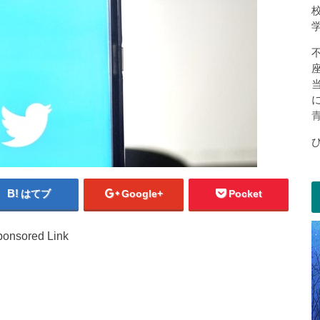
はてブ
Google+
Pocket
onsored Link