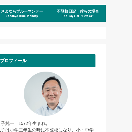
さよならブルーマンデー
不登校日記｜僕らの場合
Goodbye Blue Monday
The Days of “Futoko”
プロフィール
金子純一 1972年生まれ。
息子は小学三年生の時に不登校になり、小・中学