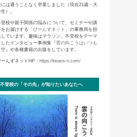
校には通うことなく卒業しました（現在21歳・大
学生）。
不登校や親子関係の悩みについて、セミナーや講
座をお届けする「
びーんずネット
」の事務局を担
当しています。趣味はマラソン。不登校をテーマ
にしたインタビュー事例集『
雲の向こうはいつも
青空
』や各種書籍の出版をしています。
びーんずネットHP：
https://beans-n.com/
不登校の「その先」が知りたいあなたへ