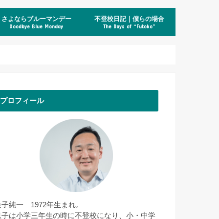
さよならブルーマンデー
不登校日記｜僕らの場合
Goodbye Blue Monday
The Days of “Futoko”
プロフィール
金子純一 1972年生まれ。
息子は小学三年生の時に不登校になり、小・中学