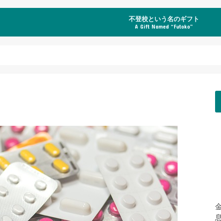
不登校という名のギフト
A Gift Named “Futoko”