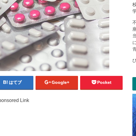
はてブ
Google+
Pocket
onsored Link