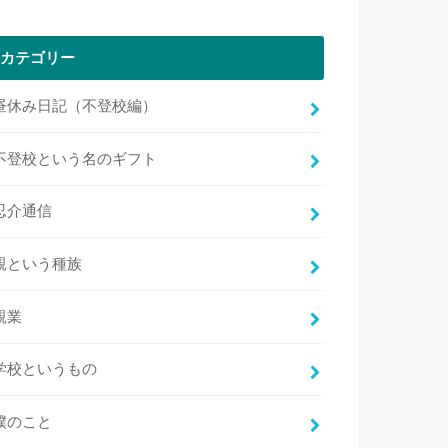
カテゴリー
昼休み日記（不登校編）
不登校という名のギフト
忍介通信
親という種族
親業
学校というもの
僕のこと