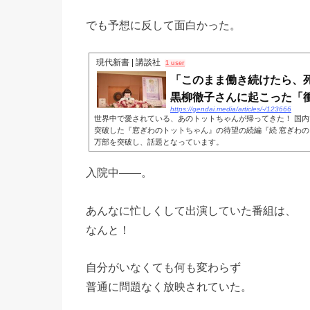
でも予想に反して面白かった。
現代新書 | 講談社
1 user
「このまま働き続けたら、
黒柳徹子さんに起こった「衝撃
https://gendai.media/articles/-/123666
世界中で愛されている、あのトットちゃんが帰ってきた！ 国内で
突破した『窓ぎわのトットちゃん』の待望の続編『続 窓ぎわの
万部を突破し、話題となっています。
入院中――。
あんなに忙しくして出演していた番組は、
なんと！
自分がいなくても何も変わらず
普通に問題なく放映されていた。