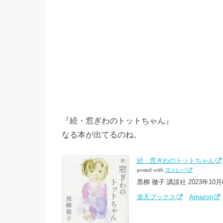
『続・窓ぎわのトットちゃん』
なる本が出てるのね。
続 窓ぎわのトットちゃん
posted with
ヨメレバ
黒柳 徹子 講談社 2023年10月
楽天ブックス
Amazon