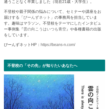
通うことなく卒業しました（現在21歳・大学生）。
不登校や親子関係の悩みについて、セミナーや講座をお
届けする「
びーんずネット
」の事務局を担当していま
す。趣味はマラソン。不登校をテーマにしたインタビュ
ー事例集『
雲の向こうはいつも青空
』や各種書籍の出版
をしています。
びーんずネットHP：
https://beans-n.com/
不登校の「その先」が知りたいあなたへ