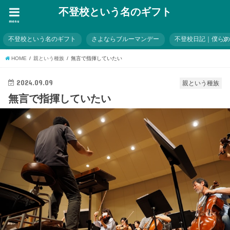
不登校という名のギフト
menu
不登校という名のギフト
さよならブルーマンデー
不登校日記｜僕ら
HOME
親という種族
無言で指揮していたい
2024.09.09
親という種族
無言で指揮していたい