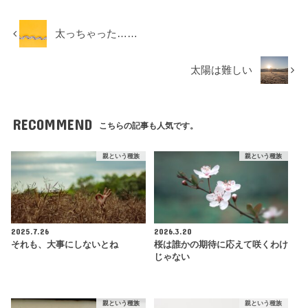
太っちゃった……
太陽は難しい
RECOMMEND
こちらの記事も人気です。
親という種族
親という種族
2025.7.26
2026.3.20
それも、大事にしないとね
桜は誰かの期待に応えて咲くわけ
じゃない
親という種族
親という種族