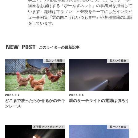
講座をお届けする「びーんずネット」の事務局を担当して
います。趣味はマラソン。不登校をテーマにしたインタビ
ュー事例集『雲の向こうはいつも青空』や各種書籍の出版
をしています。
NEW POST
このライターの最新記事
親という種族
親という種族
2026.8.7
2026.8.6
どこまで放ったらかせるかのチキ
親のサーチライトの電源は切ろう
ンレース
不登校という名のギフト
親という種族