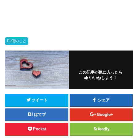
僕のこと
この記事が気に入ったら
いいねしよう！
ツイート
シェア
はてブ
Google+
Pocket
feedly