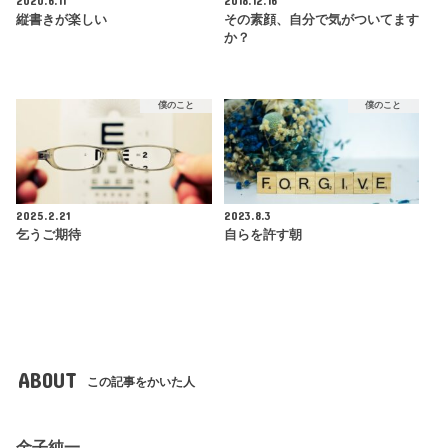
2020.6.11
2018.12.16
縦書きが楽しい
その素顔、自分で気がついてます
か？
僕のこと
僕のこと
2025.2.21
2023.8.3
乞うご期待
自らを許す朝
ABOUT
この記事をかいた人
金子純一