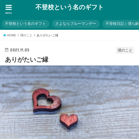
不登校という名のギフト
menu
不登校という名のギフト
さよならブルーマンデー
不登校日記｜僕ら
HOME
僕のこと
ありがたいご縁
2021.11.05
僕のこと
ありがたいご縁