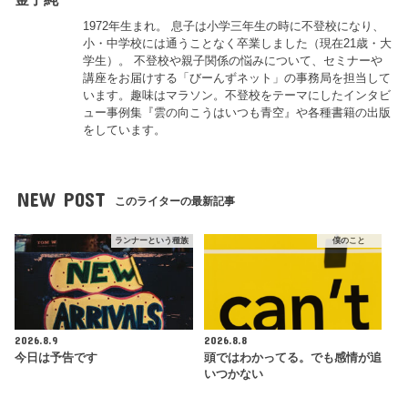
1972年生まれ。 息子は小学三年生の時に不登校になり、
小・中学校には通うことなく卒業しました（現在21歳・大
学生）。 不登校や親子関係の悩みについて、セミナーや
講座をお届けする「びーんずネット」の事務局を担当して
います。趣味はマラソン。不登校をテーマにしたインタビ
ュー事例集『雲の向こうはいつも青空』や各種書籍の出版
をしています。
NEW POST
このライターの最新記事
ランナーという種族
僕のこと
2026.8.9
2026.8.8
今日は予告です
頭ではわかってる。でも感情が追
いつかない