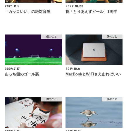
2023.11.5
2022.10.20
「カッコいい」の絶対音感
祝「とりあえずビール」1周年
僕のこと
僕のこと
2024.7.17
2019.10.6
あっち側のゴール裏
MacBookとWiFiさえあればいい
僕のこと
僕のこと