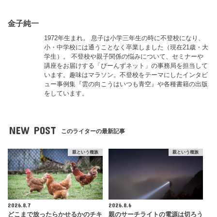
金子純一
1972年生まれ。 息子は小学三年生の時に不登校になり、
小・中学校には通うことなく卒業しました（現在21歳・大
学生）。 不登校や親子関係の悩みについて、セミナーや
講座をお届けする「びーんずネット」の事務局を担当して
います。趣味はマラソン。不登校をテーマにしたインタビ
ュー事例集『雲の向こうはいつも青空』や各種書籍の出版
をしています。
NEW POST
このライターの最新記事
親という種族
親という種族
2026.8.7
2026.8.6
どこまで放ったらかせるかのチキ
親のサーチライトの電源は切ろう