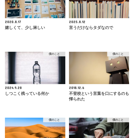
2020.8.17
2025.8.12
嬉しくて、少し淋しい
言うだけならタダなので
僕のこと
僕のこと
2024.9.28
2018.12.6
しつこく残っている何か
不登校という言葉を口にするのも
憚られた
僕のこと
僕のこと