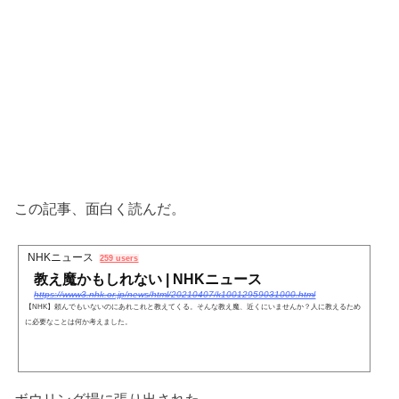
この記事、面白く読んだ。
NHKニュース
259 users
教え魔かもしれない | NHKニュース
https://www3.nhk.or.jp/news/html/20210407/k10012959031000.html
【NHK】頼んでもいないのにあれこれと教えてくる。そんな教え魔、近くにいませんか？人に教えるため
に必要なことは何か考えました。
ボウリング場に張り出された