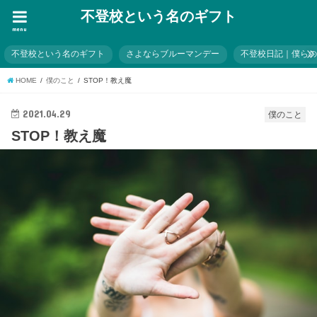
不登校という名のギフト
menu
不登校という名のギフト
さよならブルーマンデー
不登校日記｜僕ら
HOME
僕のこと
STOP！教え魔
2021.04.29
僕のこと
STOP！教え魔