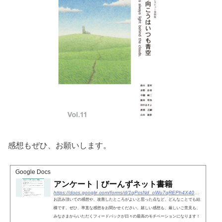
感想もぜひ、お願いします。
Google Docs
アンケート｜びーんずネット書籍
https://docs.google.com/forms/d/1qPcsNd_oWu7qREPh4X40WJ-Vvm9sgselcFhaDgeksIA/edit
お読み頂いての感想や、改善したところがよいと思った点など、どんなことでも結
構です。ぜひ、率直な感想をお聞かせください。嬉しい感想も、厳しいご意見も、
みなさまからいただくフィードバックが日々の最高のモチベーションになります！