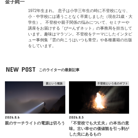
金子純一
1972年生まれ。 息子は小学三年生の時に不登校になり、
小・中学校には通うことなく卒業しました（現在21歳・大
学生）。 不登校や親子関係の悩みについて、セミナーや
講座をお届けする「びーんずネット」の事務局を担当して
います。趣味はマラソン。不登校をテーマにしたインタビ
ュー事例集『雲の向こうはいつも青空』や各種書籍の出版
をしています。
NEW POST
このライターの最新記事
親という種族
不登校という名のギフト
2026.8.6
2026.8.5
親のサーチライトの電源は切ろう
「不登校でも大丈夫」の本当の意
味。古い幸せの価値観を引っ剥が
した先にあるもの